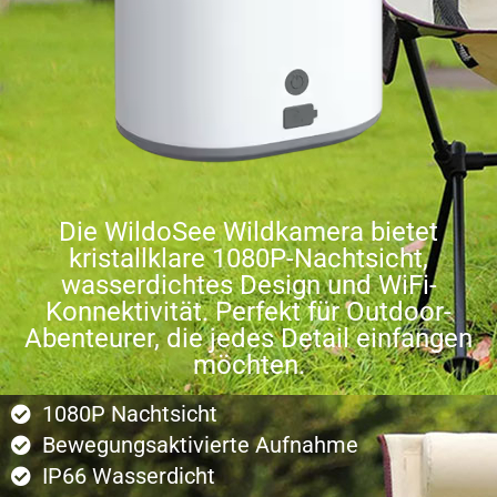
Die WildoSee Wildkamera bietet
kristallklare 1080P-Nachtsicht,
wasserdichtes Design und WiFi-
Konnektivität. Perfekt für Outdoor-
Abenteurer, die jedes Detail einfangen
möchten.
1080P Nachtsicht
Bewegungsaktivierte Aufnahme
IP66 Wasserdicht